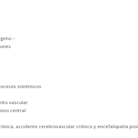
ógeno –
iones
procesos sistémicos
nto vascular
ioso central
crónica, accidente cerebrovascular crónico y encefalopatía po