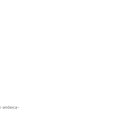
st-anóxica–