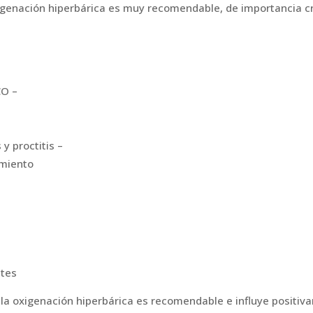
xigenación hiperbárica es muy recomendable, de importancia crít
O ­–
 y proctitis –
amiento
ntes
e la oxigenación hiperbárica es recomendable e influye positiva