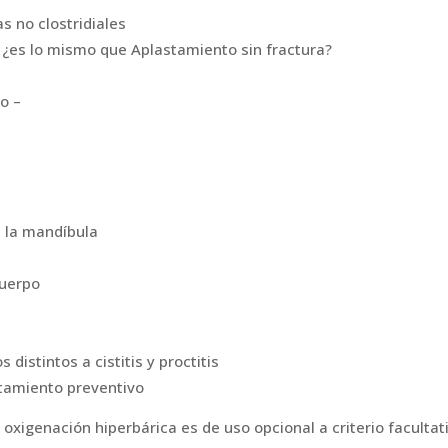
s no clostridiales
¿es lo mismo que Aplastamiento sin fractura?
co –
a la mandíbula
cuerpo
distintos a cistitis y proctitis
ratamiento preventivo
a oxigenación hiperbárica es de uso opcional a criterio facultat