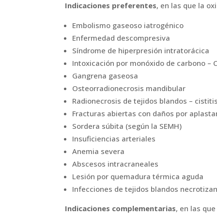
Indicaciones preferentes
, en las que la o
Embolismo gaseoso iatrogénico
Enfermedad descompresiva
Síndrome de hiperpresión intratorácica
Intoxicación por monóxido de carbono – C
Gangrena gaseosa
Osteorradionecrosis mandibular
Radionecrosis de tejidos blandos – cistitis
Fracturas abiertas con daños por aplast
Sordera súbita (según la SEMH)
Insuficiencias arteriales
Anemia severa
Abscesos intracraneales
Lesión por quemadura térmica aguda
Infecciones de tejidos blandos necrotiza
Indicaciones complementarias
, en las qu